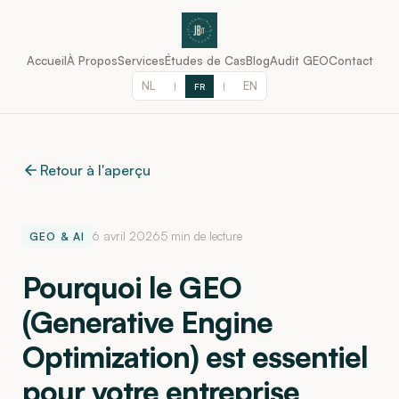
Accueil
À Propos
Services
Études de Cas
Blog
Audit GEO
Contact
NL
EN
|
FR
|
Retour à l'aperçu
6 avril 2026
5 min de lecture
GEO & AI
Pourquoi le GEO
(Generative Engine
Optimization) est essentiel
pour votre entreprise