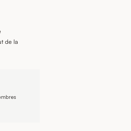
e
t de la
membres