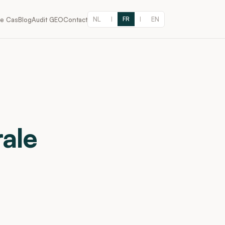
NL
EN
de Cas
Blog
Audit GEO
Contact
|
FR
|
ale