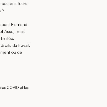
 soutenir leurs
s ?
Brabant Flamand
et Asse), mais
limitée.
oits du travail,
moment où de
ures COVID et les