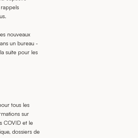
 rappels
us.
Les nouveaux
dans un bureau -
a suite pour les
pour tous les
rmations sur
res COVID et le
dique, dossiers de