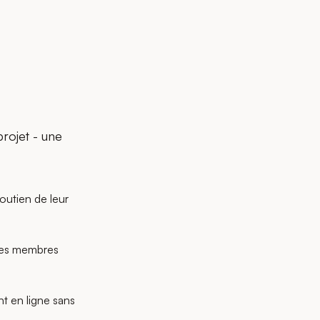
projet - une
outien de leur
 les membres
t en ligne sans