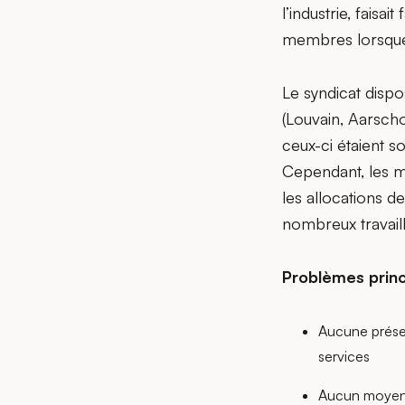
l’industrie, fais
membres lorsque l
Le syndicat dispo
(Louvain, Aarscho
ceux-ci étaient 
Cependant, les me
les allocations 
nombreux travail
Problèmes princ
Aucune prése
services
Aucun moyen 