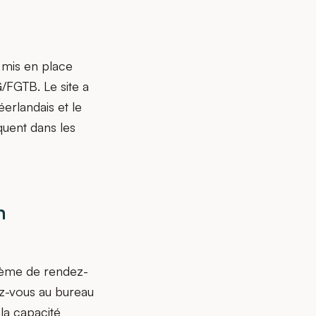
 mis en place
/FGTB. Le site a
erlandais et le
quent dans les
n
stème de rendez-
z-vous au bureau
la capacité