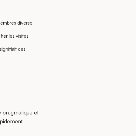
membres diverse
er les visites
gnifiait des
e pragmatique et
apidement.