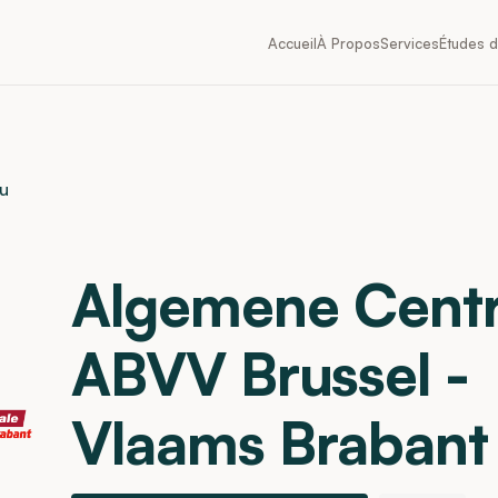
Accueil
À Propos
Services
Études 
çu
Algemene Centr
ABVV Brussel -
Vlaams Brabant