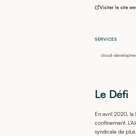
Visiter le site w
SERVICES
cloud-developme
Le Défi
En avril 2020, l
confinement. L’A
syndicale de plu