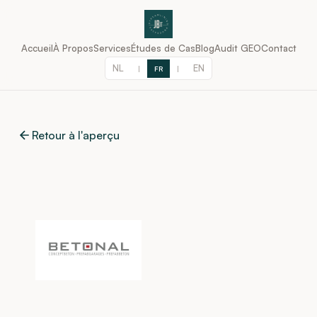
Accueil
À Propos
Services
Études de Cas
Blog
Audit GEO
Contact
NL
EN
|
FR
|
Retour à l'aperçu