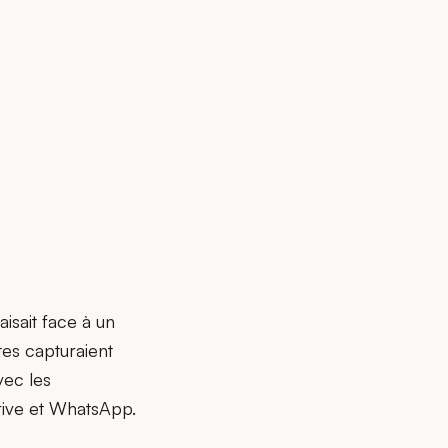
isait face à un
tes capturaient
vec les
rive et WhatsApp.