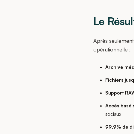
Le Résul
Après seulement 
opérationnelle :
Archive méd
Fichiers jus
Support RA
Accès basé s
sociaux
99,9% de dis