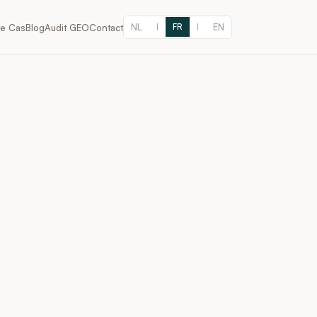
NL
EN
de Cas
Blog
Audit GEO
Contact
|
FR
|