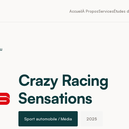
Accueil
À Propos
Services
Études 
çu
Crazy Racing
Sensations
Sport automobile / Média
2025