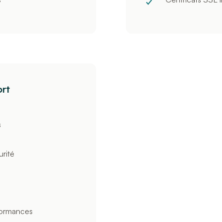
rt
s
urité
formances