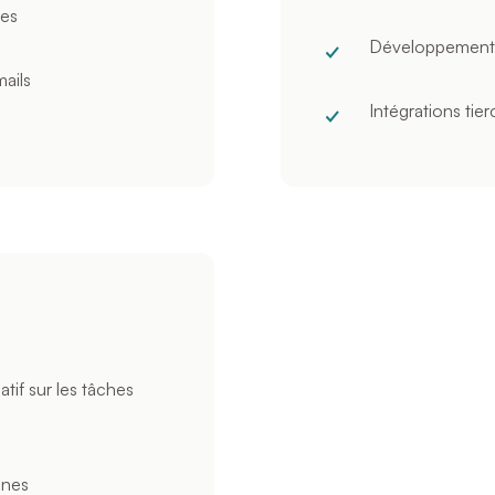
ées
Développement 
ails
Intégrations tier
atif sur les tâches
ines