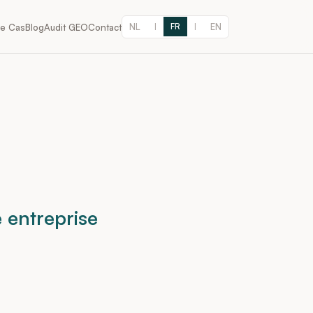
NL
EN
de Cas
Blog
Audit GEO
Contact
|
FR
|
 entreprise