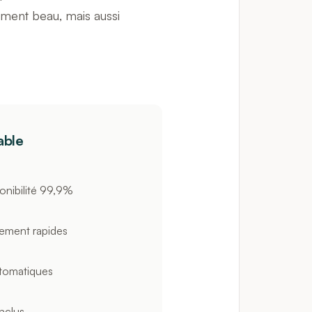
lement beau, mais aussi
able
onibilité 99,9%
ement rapides
tomatiques
inclus